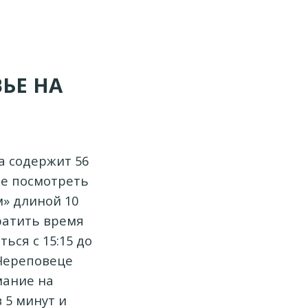
ЬЕ НА
а содержит 56
те посмотреть
м» длиной 10
ратить время
ься с 15:15 до
 Череповеце
мание на
 5 минут и