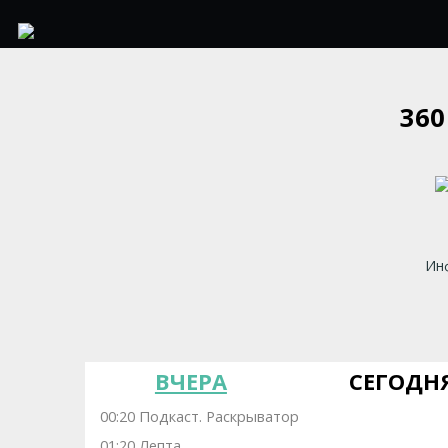
36
Инф
ВЧЕРА
СЕГОДН
00:20 Подкаст. Раскрыватор
01:20 Лепта