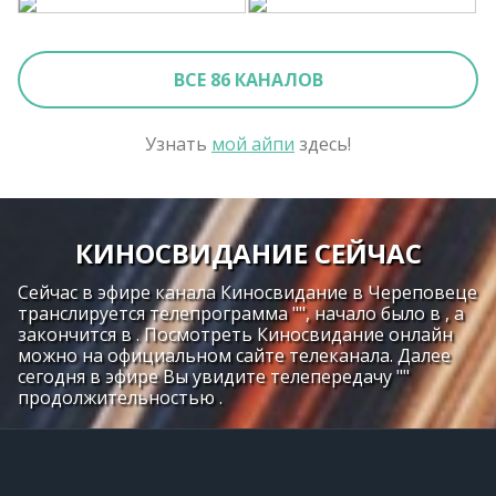
ВСЕ 86 КАНАЛОВ
Узнать
мой айпи
здесь!
КИНОСВИДАНИЕ СЕЙЧАС
Сейчас в эфире канала Киносвидание в Череповеце
транслируется телепрограмма "", начало было в , а
закончится в . Посмотреть Киносвидание онлайн
можно на официальном сайте телеканала. Далее
сегодня в эфире Вы увидите телепередачу ""
продолжительностью .